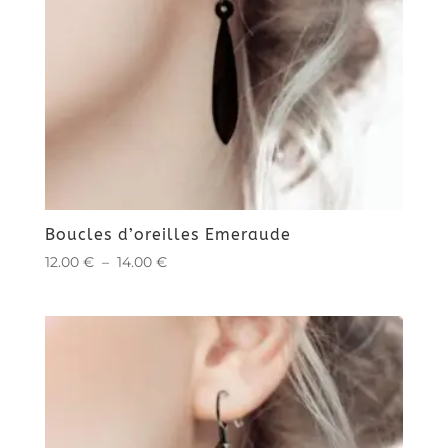
Boucles d’oreilles Emeraude
Plage
12.00
€
–
14.00
€
de
prix :
12.00 €
à
14.00 €