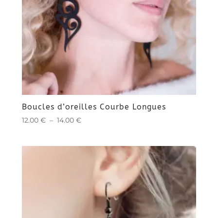
Boucles d’oreilles Courbe Longues
Plage
12.00
€
–
14.00
€
de
prix :
12.00 €
à
14.00 €