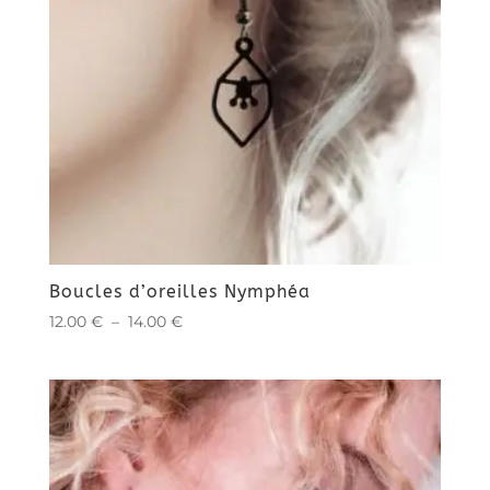
Boucles d’oreilles Nymphéa
Plage
12.00
€
–
14.00
€
de
prix :
12.00 €
à
14.00 €