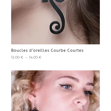
Boucles d’oreilles Courbe Courtes
Plage
12.00
€
–
14.00
€
de
prix :
12.00 €
à
14.00 €