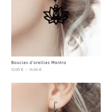
Boucles d’oreilles Mantra
Plage
12.00
€
–
14.00
€
de
prix :
12.00 €
à
14.00 €