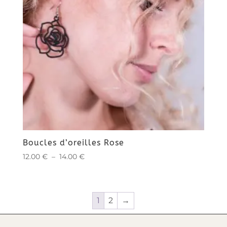
Boucles d’oreilles Rose
Plage
12.00
€
–
14.00
€
de
prix :
12.00 €
1
2
→
à
14.00 €