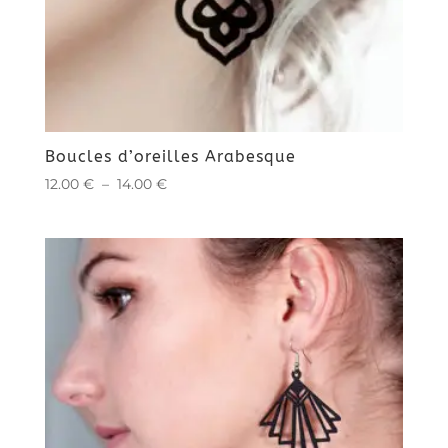
Boucles d’oreilles Arabesque
Plage
12.00
€
–
14.00
€
de
prix :
12.00 €
à
14.00 €