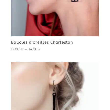
Boucles d’oreilles Charleston
Plage
12.00
€
–
14.00
€
de
prix :
12.00 €
à
14.00 €