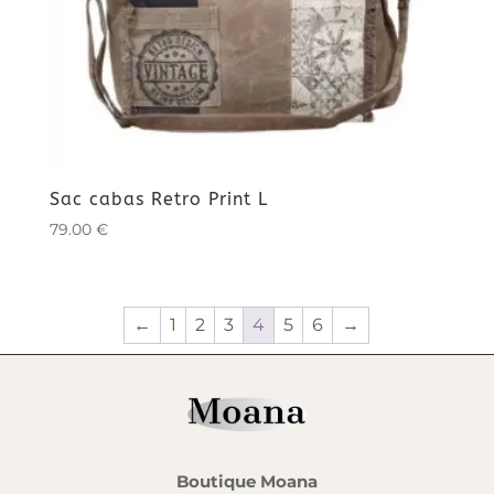
Sac cabas Retro Print L
79.00
€
←
1
2
3
4
5
6
→
Boutique Moana