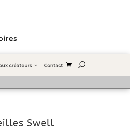
oires
joux créateurs
Contact
eilles Swell