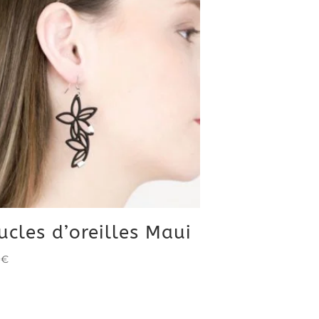
ucles d’oreilles Maui
0
€