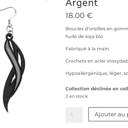
Argent
18.00
€
Boucles d’oreilles en gomm
huile de soja bio
Fabriqué à la main.
Crochets en acier inoxydab
Hypoallergénique, léger, so
Collection déclinée en coll
2 en stock
quantité
Ajouter au 
de
Boucles