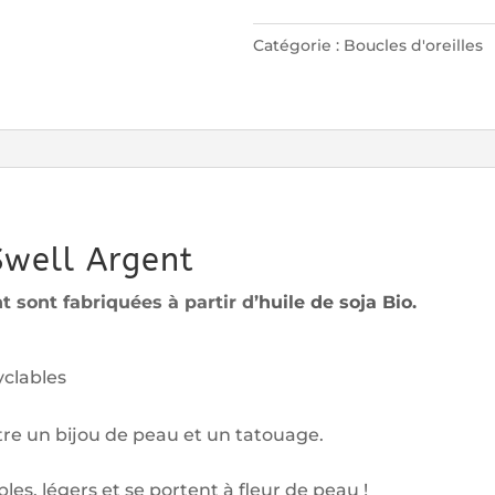
d'oreilles
Catégorie :
Boucles d'oreilles
Swell
Argent
Swell Argent
t sont fabriquées à partir d’
huile de soja Bio.
yclables
ntre un bijou de peau et un tatouage.
es, légers et se portent à fleur de peau !