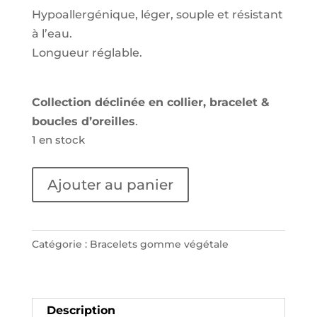
Hypoallergénique, léger, souple et résistant
à l’eau.
Longueur réglable.
Collection déclinée en collier, bracelet &
boucles d’oreilles
.
1 en stock
quantité
Ajouter au panier
de
Bracelet
Flam
Catégorie :
Bracelets gomme végétale
Noir/Or
Description