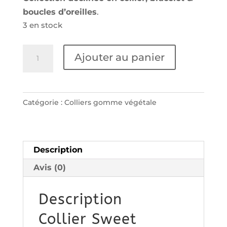
boucles d’oreilles
.
3 en stock
quantité
Ajouter au panier
de
Collier
Sweet
Catégorie :
Colliers gomme végétale
Flowers
Description
Avis (0)
Description
Collier Sweet