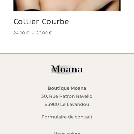
Collier Courbe
Plage
24.00
€
–
26.00
€
de
prix :
24.00 €
à
26.00 €
Boutique Moana
30, Rue Patron Ravello
83980 Le Lavandou
Formulaire de contact
Nous suivre