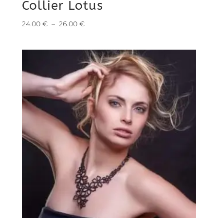
Collier Lotus
Plage
24.00
€
–
26.00
€
de
prix :
24.00 €
à
26.00 €