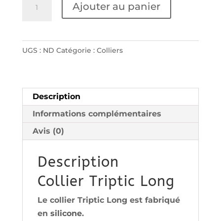
quantité
Ajouter au panier
de
Collier
Triptic
UGS :
ND
Catégorie :
Colliers
Long
Description
Informations complémentaires
Avis (0)
Description
Collier Triptic Long
Le collier Triptic Long est fabriqué
en
silicone
.