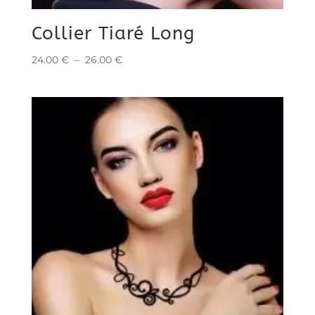
Collier Tiaré Long
Plage
24.00
€
–
26.00
€
de
prix :
24.00 €
à
26.00 €