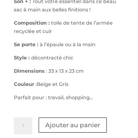
Son + :
Tout votre essentiel dans ce beau
sac à main aux belles finitions !
Composition :
toile de tente de l’armée
recyclée et cuir
Se porte :
à l’épaule ou à la main
Style :
décontracté chic
Dimensions
: 33 x 13 x 23 cm
Couleur
:Beige et Gris
Parfait pour : travail, shopping…
quantité
Ajouter au panier
de
Sac