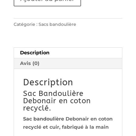
de
Sac
Bandoulière
Catégorie :
Sacs bandoulière
Debonair
Description
Avis (0)
Description
Sac Bandoulière
Debonair en coton
recyclé.
Sac bandoulière
Debonair en coton
recyclé et cuir, fabriqué à la main