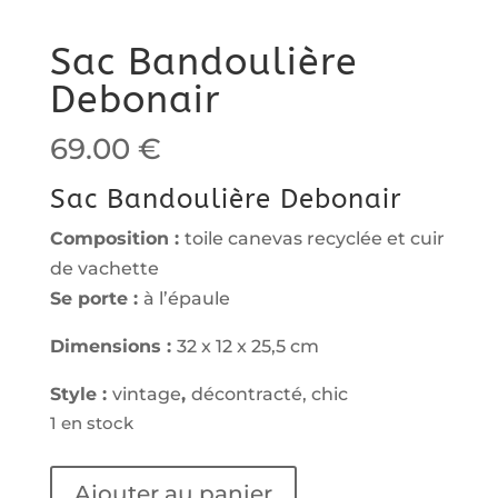
Sac Bandoulière
Debonair
69.00
€
Sac Bandoulière Debonair
Composition :
toile canevas recyclée et cuir
de vachette
Se porte :
à l’épaule
Dimensions :
32 x 12 x 25,5 cm
Style :
vintage
,
décontracté, chic
1 en stock
quantité
Ajouter au panier