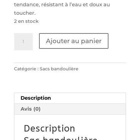
tendance,
résistant à l’eau et doux au
toucher.
2 en stock
quantité
Ajouter au panier
de
Sac
bandoulière
Catégorie :
Sacs bandoulière
Laser
en
liège
Naturel
Description
Avis (0)
Description