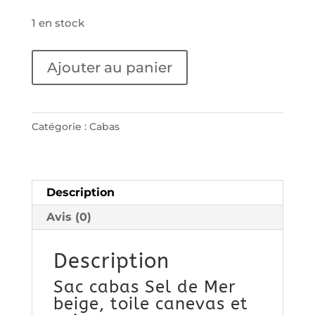
1 en stock
quantité
Ajouter au panier
de
Sac
cabas
Catégorie :
Cabas
Sel
de
Mer
beige
Description
L
Avis (0)
Description
Sac cabas Sel de Mer
beige, toile canevas et