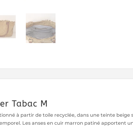
Tabac
M
Mer Tabac M
ionné à partir de toile recyclée, dans une teinte beige 
intemporel. Les anses en cuir marron patiné apportent 