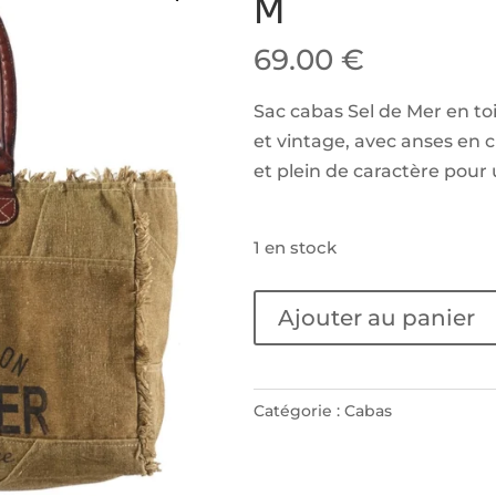
M
69.00
€
Sac cabas Sel de Mer en toi
et vintage, avec anses en 
et plein de caractère pour
1 en stock
quantité
Ajouter au panier
de
Sac
cabas
Catégorie :
Cabas
Sel
de
Mer