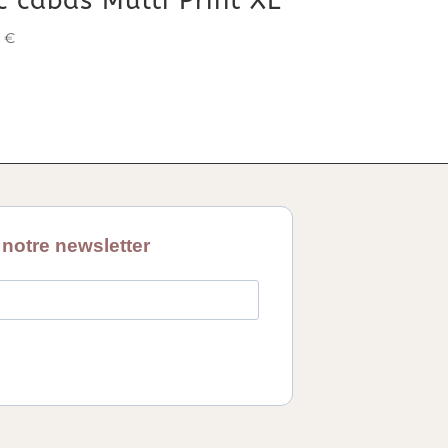
c cabas Multi Print XL
0
€