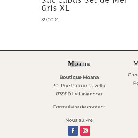
Sac cabas Sel de Mer
Gris XL
89.00
€
M
Cond
Boutique Moana
Po
30, Rue Patron Ravello
83980 Le Lavandou
Formulaire de contact
Nous suivre